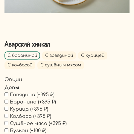
Аварский хинкал
С бараниной
С говядиной
С курицей
С колбасой
С сушёным мясом
Опции
Допы
Говядина
(+
395 ₽
)
Баранина
(+
395 ₽
)
Курица
(+
395 ₽
)
Колбаса
(+
395 ₽
)
Сушёное мясо
(+
395 ₽
)
Бульон
(+
100 ₽
)